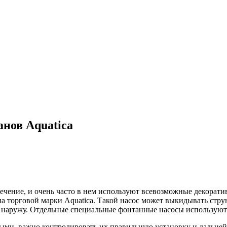
анов Aquatica
ечение, и очень часто в нем используют всевозможные декорат
на торговой марки Aquatica. Такой насос может выкидывать стр
 наружу. Отдельные специальные фонтанные насосы используютс
ыми, важно контролировать их правильную установку и дальней