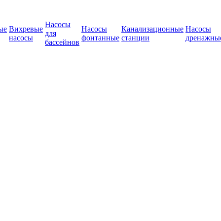
Насосы
ые
Вихревые
Насосы
Канализационные
Насосы
для
насосы
фонтанные
станции
дренажны
бассейнов