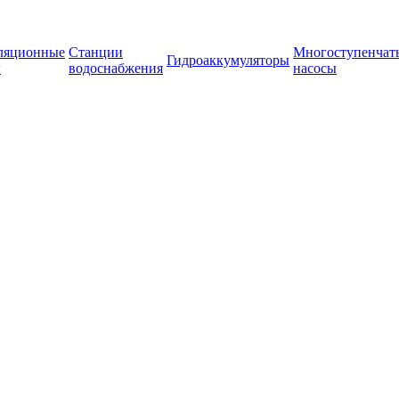
ляционные
Станции
Многоступенчат
Гидроаккумуляторы
ы
водоснабжения
насосы