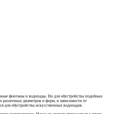
ивные фонтаны и водопады. Но для обустройства подобных
ую различных диаметров и форм, в зависимости от
я для обустройства искусственных водопадов.
шую эксплуатацию. Насос не должен прикасаться к земле,