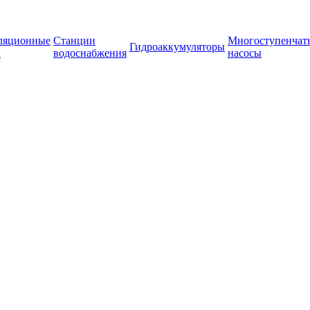
ляционные
Станции
Многоступенчат
Гидроаккумуляторы
ы
водоснабжения
насосы