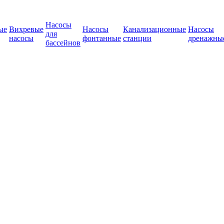
Насосы
ые
Вихревые
Насосы
Канализационные
Насосы
для
насосы
фонтанные
станции
дренажны
бассейнов