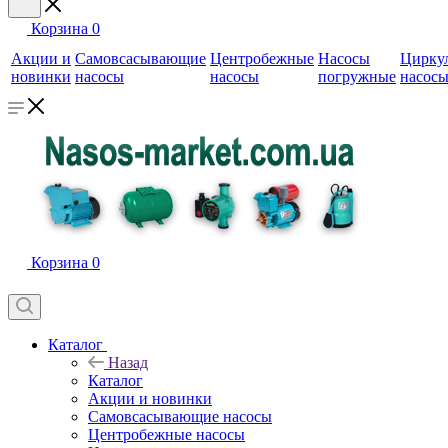
Корзина
0
Акции и
Самовсасывающие
Центробежные
Насосы
Цирку
новинки
насосы
насосы
погружные
насос
Корзина
0
Каталог
Назад
Каталог
Акции и новинки
Самовсасывающие насосы
Центробежные насосы