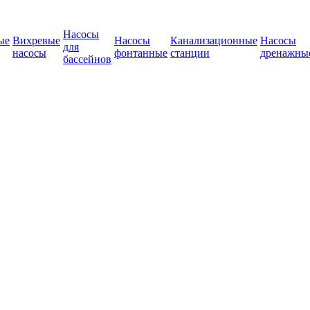
Насосы
ые
Вихревые
Насосы
Канализационные
Насосы
для
насосы
фонтанные
станции
дренажны
бассейнов