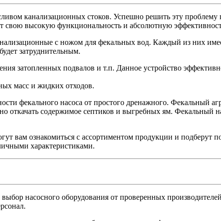
сливом канализационных стоков. Успешно решить эту проблему 
т свою высокую функциональность и абсолютную эффективност
ализационные с ножом для фекальных вод. Каждый из них имее
 будет затруднительным.
ения затопленных подвалов и т.п. Данное устройство эффектив
ных масс и жидких отходов.
ности фекального насоса от простого дренажного. Фекальный аг
но откачать содержимое септиков и выгребных ям. Фекальный нас
гут вам ознакомиться с ассортиментом продукции и подберут п
тличными характеристиками.
 выбор насосного оборудования от проверенных производителей
рсонал.