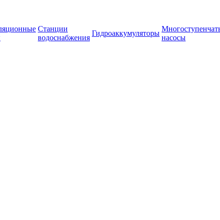
ляционные
Станции
Многоступенчат
Гидроаккумуляторы
ы
водоснабжения
насосы