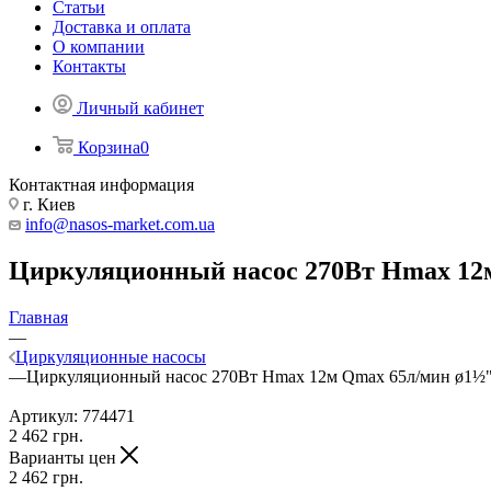
Статьи
Доставка и оплата
О компании
Контакты
Личный кабинет
Корзина
0
Контактная информация
г. Киев
info@nasos-market.com.ua
Циркуляционный насос 270Вт Hmax 12м 
Главная
—
Циркуляционные насосы
—
Циркуляционный насос 270Вт Hmax 12м Qmax 65л/мин ø1½" 1
Артикул:
774471
2 462
грн.
Варианты цен
2 462
грн.