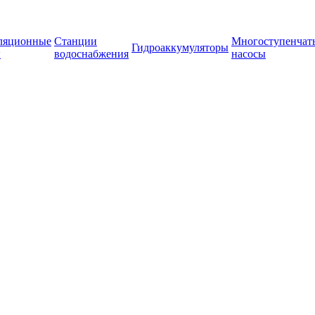
ляционные
Станции
Многоступенчат
Гидроаккумуляторы
ы
водоснабжения
насосы