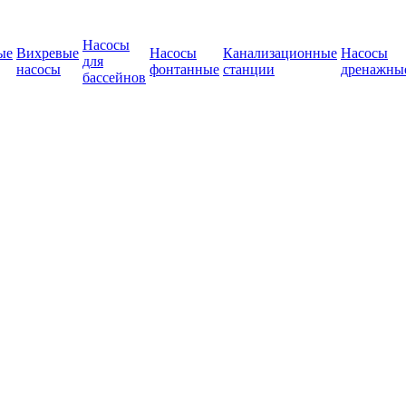
Насосы
ые
Вихревые
Насосы
Канализационные
Насосы
для
насосы
фонтанные
станции
дренажны
бассейнов