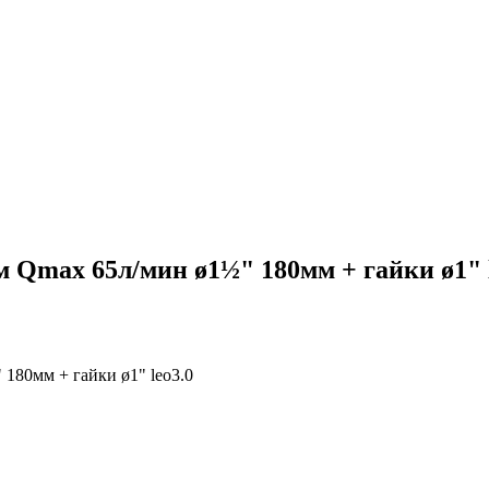
Qmax 65л/мин ø1½" 180мм + гайки ø1" l
80мм + гайки ø1" leo3.0