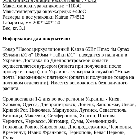
Условия эксплуатации насоса Katran 774512
Макс.температура жидкости: +110оС
Макс.температура окруж.среды: +40оС
Размеры и вес упаковки Katran 774512
Габариты, мм 200*140*150
Вес, кг. 3,1
Информация для покупателя:
Товар "Насос циркуляционный Katran 65Вт Hmax 4м Qmax
63л/мин Ø1½" 180мм + гайки Ø1"" находится в наличии в
Украине. Доставка по Днепропетровской области
осуществляется курьером (оплата при получении после
проверки товара), по Украине - курьерской службой "Новая
почта" наложенным платежом (оплата и получение товара на
почтовом отделении). Имеется возможность безналичного
расчета.
Срок доставки 1-2 дня во все регионы Украины - Киев,
Харьков, Одесса, Днепропетровск, Донецк, Запорожье, Львов,
Кривой Рог, Николаев, Мариуполь, Луганск, Севастополь,
Винница, Макеевка, Симферополь, Херсон, Полтава,
Чернигов, Черкассы, Житомир, Сумы, Хмельницкий,
Горловка, Ровно, Кировоград, Днепродзержинск, Черновцы,
Кременчуг, Ивано-Франковск, Тернополь, Белая Церковь,
Луцк.