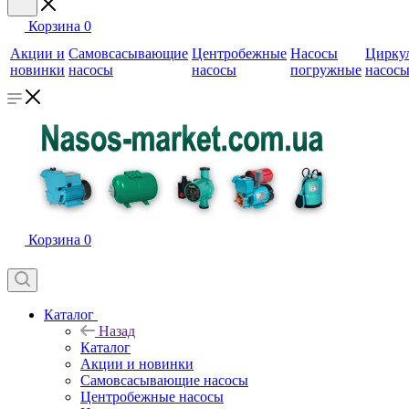
Корзина
0
Акции и
Самовсасывающие
Центробежные
Насосы
Цирку
новинки
насосы
насосы
погружные
насос
Корзина
0
Каталог
Назад
Каталог
Акции и новинки
Самовсасывающие насосы
Центробежные насосы