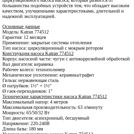
циркуляционного насоса насоса, который разнится от
большинства подобных устройств тем, что обладает высоким
качеством, улучшенными характеристиками, длительной и
надежной эксплуатацией.
Основные данные
Модель: Katran 774512
Гарантия: 12 месяцев
Применение: закрытые системы отопления
Тип насоса: циркуляционный с мокрым ротором
Конструкция насоса Katran 774512
Корпус насосной части: чугун с антикоррозийной обработкой
Вал двигателя: керамика
Рабочее колесо: технополимер
Механическое уплотнение: керамика/графит
Гильза: нержавеющая сталь
Ø патрубков: 1½" × 1½"
Ø гаек-переходников: 1"
Технические характеристики насоса Katran 774512
Максимальный напор: 4 метров
Максимальная производительность: 63 л/минуту
Мощность: 65/50/32 Вт
Тип двигателя: асинхронный, бесшумный
Напряжение: 220-240В
Длина базы: 180 мм