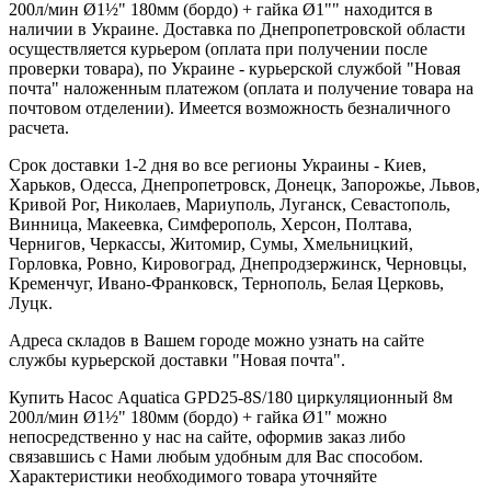
200л/мин Ø1½" 180мм (бордо) + гайка Ø1"" находится в
наличии в Украине. Доставка по Днепропетровской области
осуществляется курьером (оплата при получении после
проверки товара), по Украине - курьерской службой "Новая
почта" наложенным платежом (оплата и получение товара на
почтовом отделении). Имеется возможность безналичного
расчета.
Срок доставки 1-2 дня во все регионы Украины - Киев,
Харьков, Одесса, Днепропетровск, Донецк, Запорожье, Львов,
Кривой Рог, Николаев, Мариуполь, Луганск, Севастополь,
Винница, Макеевка, Симферополь, Херсон, Полтава,
Чернигов, Черкассы, Житомир, Сумы, Хмельницкий,
Горловка, Ровно, Кировоград, Днепродзержинск, Черновцы,
Кременчуг, Ивано-Франковск, Тернополь, Белая Церковь,
Луцк.
Адреса складов в Вашем городе можно узнать на сайте
службы курьерской доставки "Новая почта".
Купить Насос Aquatica GPD25-8S/180 циркуляционный 8м
200л/мин Ø1½" 180мм (бордо) + гайка Ø1" можно
непосредственно у нас на сайте, оформив заказ либо
связавшись с Нами любым удобным для Вас способом.
Характеристики необходимого товара уточняйте