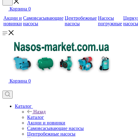
Корзина
0
Акции и
Самовсасывающие
Центробежные
Насосы
Цирку
новинки
насосы
насосы
погружные
насос
Корзина
0
Каталог
Назад
Каталог
Акции и новинки
Самовсасывающие насосы
Центробежные насосы