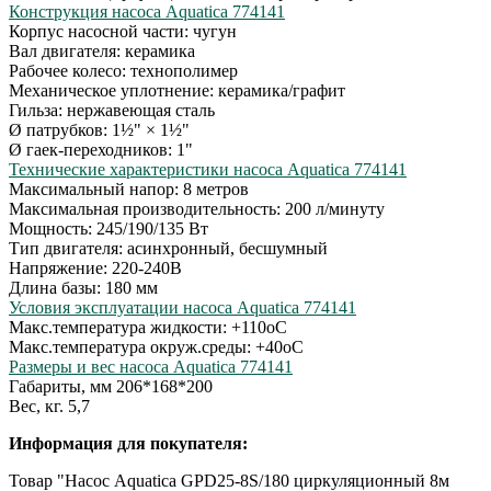
Конструкция насоса Aquatica 774141
Корпус насосной части: чугун
Вал двигателя: керамика
Рабочее колесо: технополимер
Механическое уплотнение: керамика/графит
Гильза: нержавеющая сталь
Ø патрубков: 1½" × 1½"
Ø гаек-переходников: 1"
Технические характеристики насоса Aquatica 774141
Максимальный напор: 8 метров
Максимальная производительность: 200 л/минуту
Мощность: 245/190/135 Вт
Тип двигателя: асинхронный, бесшумный
Напряжение: 220-240В
Длина базы: 180 мм
Условия эксплуатации насоса Aquatica 774141
Макс.температура жидкости: +110оС
Макс.температура окруж.среды: +40оС
Размеры и вес насоса Aquatica 774141
Габариты, мм 206*168*200
Вес, кг. 5,7
Информация для покупателя:
Товар "Насос Aquatica GPD25-8S/180 циркуляционный 8м