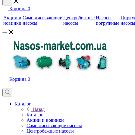
Корзина
0
Акции и
Самовсасывающие
Центробежные
Насосы
Цирку
новинки
насосы
насосы
погружные
насос
Корзина
0
Каталог
Назад
Каталог
Акции и новинки
Самовсасывающие насосы
Центробежные насосы