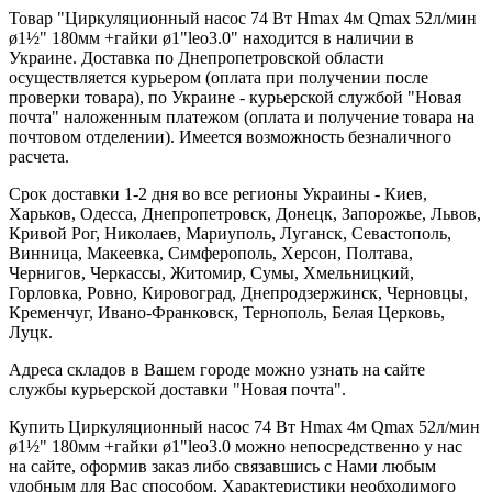
Товар "Циркуляционный насос 74 Вт Hmax 4м Qmax 52л/мин
ø1½" 180мм +гайки ø1"leo3.0" находится в наличии в
Украине. Доставка по Днепропетровской области
осуществляется курьером (оплата при получении после
проверки товара), по Украине - курьерской службой "Новая
почта" наложенным платежом (оплата и получение товара на
почтовом отделении). Имеется возможность безналичного
расчета.
Срок доставки 1-2 дня во все регионы Украины - Киев,
Харьков, Одесса, Днепропетровск, Донецк, Запорожье, Львов,
Кривой Рог, Николаев, Мариуполь, Луганск, Севастополь,
Винница, Макеевка, Симферополь, Херсон, Полтава,
Чернигов, Черкассы, Житомир, Сумы, Хмельницкий,
Горловка, Ровно, Кировоград, Днепродзержинск, Черновцы,
Кременчуг, Ивано-Франковск, Тернополь, Белая Церковь,
Луцк.
Адреса складов в Вашем городе можно узнать на сайте
службы курьерской доставки "Новая почта".
Купить Циркуляционный насос 74 Вт Hmax 4м Qmax 52л/мин
ø1½" 180мм +гайки ø1"leo3.0 можно непосредственно у нас
на сайте, оформив заказ либо связавшись с Нами любым
удобным для Вас способом. Характеристики необходимого