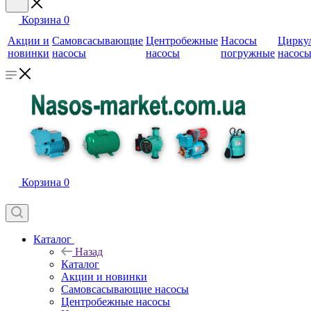
Корзина
0
Акции и
Самовсасывающие
Центробежные
Насосы
Цирку
новинки
насосы
насосы
погружные
насос
Корзина
0
Каталог
Назад
Каталог
Акции и новинки
Самовсасывающие насосы
Центробежные насосы