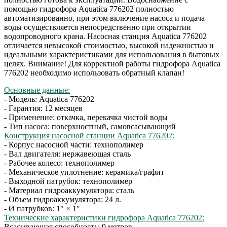
помощью гидрофора Aquatica 776202 полностью
автоматизированно, при этом включение насоса и подача
воды осуществляется непосредственно при открытии
водопроводного крана. Насосная станция Aquatica 776202
отличается невысокой стоимостью, высокой надежностью и
идеальными характеристиками для использования в бытовых
целях. Внимание! Для корректной работы гидрофора Aquatica
776202 необходимо использовать обратный клапан!
Основные данные:
- Модель: Aquatica 776202
- Гарантия: 12 месяцев
- Применение: откачка, перекачка чистой воды
- Тип насоса: поверхностный, самовсасывающий
Конструкция насосной станции Aquatica 776202:
- Корпус насосной части: технополимер
- Вал двигателя: нержавеющая сталь
- Рабочее колесо: технополимер
- Механическое уплотнение: керамика/графит
- Выходной патрубок: технополимер
- Материал гидроаккумулятора: сталь
- Объем гидроаккумулятора: 24 л.
- Ø патрубков: 1" × 1"
Технические характеристики гидрофора Aquatica 776202:
Всасывающая способность: 9 метров