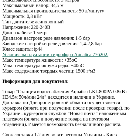
Максимальный напор: 34,5 м
Максимальная производительность: 50 л/минуту
Мощность: 0,8 кВт
Тип двигателя: асинхронный
Напряжение: 220-240В
Длина кабеля: 1 метр
Диапазон настроек реле давления: 1-5 бар
Заводские настройки реле давления: 1,4-2,8 бар
Класс защиты: ip44
Условия эксплуатации гидрофора Aquatica 776202:
Макс.температура жидкости: +35оС
Макс.температура окруж.среды: +40оС
Макс.содержание твердых частиц: 1500 г/м3
Информация для покупателя:
Товар "Станция водоснабжения Aquatica LKJ-800PA 0.8кВт
H34.5м 50л/мин 24л" находится в наличии в Украине.
Доставка по Днепропетровской области осуществляется
курьером (оплата при получении после проверки товара), по
Украине - курьерской службой "Новая почта" наложенным
платежом (оплата и получение товара на почтовом
отделении). Имеется возможность безналичного расчета.
Срок доставки 1-2 дня во все регионы Украины - Киев,