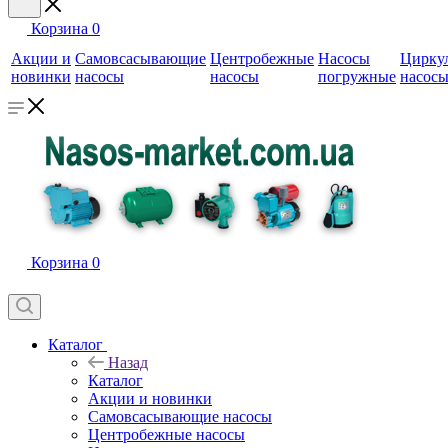
Корзина
0
Акции и
Самовсасывающие
Центробежные
Насосы
Цирку
новинки
насосы
насосы
погружные
насос
Корзина
0
Каталог
Назад
Каталог
Акции и новинки
Самовсасывающие насосы
Центробежные насосы