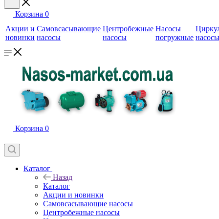
Корзина
0
Акции и
Самовсасывающие
Центробежные
Насосы
Цирку
новинки
насосы
насосы
погружные
насос
Корзина
0
Каталог
Назад
Каталог
Акции и новинки
Самовсасывающие насосы
Центробежные насосы