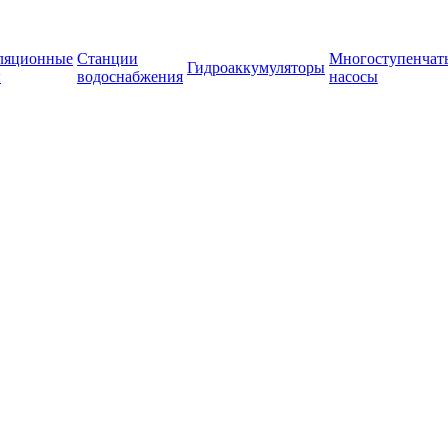
ляционные
Станции
Многоступенчат
Гидроаккумуляторы
ы
водоснабжения
насосы