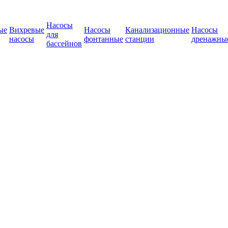
Насосы
ые
Вихревые
Насосы
Канализационные
Насосы
для
насосы
фонтанные
станции
дренажны
бассейнов