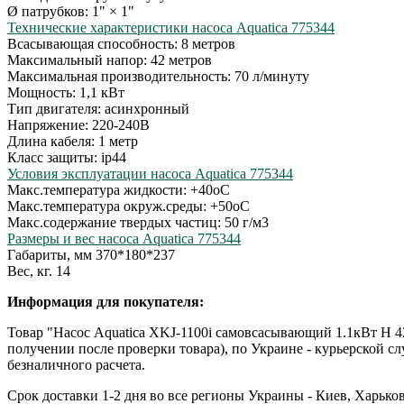
Ø патрубков: 1" × 1"
Технические характеристики насоса Aquatica 775344
Всасывающая способность: 8 метров
Максимальный напор: 42 метров
Максимальная производительность: 70 л/минуту
Мощность: 1,1 кВт
Тип двигателя: асинхронный
Напряжение: 220-240В
Длина кабеля: 1 метр
Класс защиты: ip44
Условия эксплуатации насоса Aquatica 775344
Макс.температура жидкости: +40оС
Макс.температура окруж.среды: +50оС
Макс.содержание твердых частиц: 50 г/м3
Размеры и вес насоса Aquatica 775344
Габариты, мм 370*180*237
Вес, кг. 14
Информация для покупателя:
Товар "Насос Aquatica XKJ-1100i самовсасывающий 1.1кВт Н 4
получении после проверки товара), по Украине - курьерской 
безналичного расчета.
Срок доставки 1-2 дня во все регионы Украины - Киев, Харько