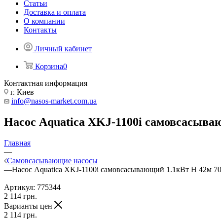
Статьи
Доставка и оплата
О компании
Контакты
Личный кабинет
Корзина
0
Контактная информация
г. Киев
info@nasos-market.com.ua
Насос Aquatica XKJ-1100i самовсасыва
Главная
—
Самовсасывающие насосы
—
Насос Aquatica XKJ-1100i самовсасывающий 1.1кВт Н 42м 7
Артикул:
775344
2 114
грн.
Варианты цен
2 114
грн.