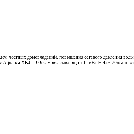
ач, частных домовладений, повышения сетевого давления воды и
сос Aquatica XKJ-1100i самовсасывающий 1.1кВт Н 42м 70л/мин 