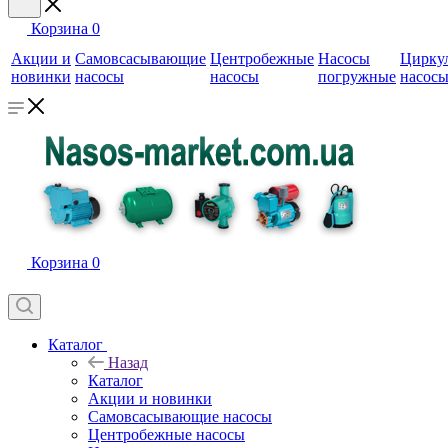
Корзина
0
Акции и
Самовсасывающие
Центробежные
Насосы
Цирку
новинки
насосы
насосы
погружные
насос
Корзина
0
Каталог
Назад
Каталог
Акции и новинки
Самовсасывающие насосы
Центробежные насосы