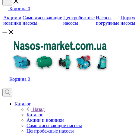
Корзина
0
Акции и
Самовсасывающие
Центробежные
Насосы
Цирку
новинки
насосы
насосы
погружные
насос
Корзина
0
Каталог
Назад
Каталог
Акции и новинки
Самовсасывающие насосы
Центробежные насосы