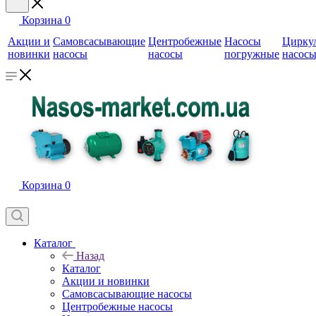
Корзина
0
Акции и
Самовсасывающие
Центробежные
Насосы
Цирку
новинки
насосы
насосы
погружные
насос
Корзина
0
Каталог
Назад
Каталог
Акции и новинки
Самовсасывающие насосы
Центробежные насосы