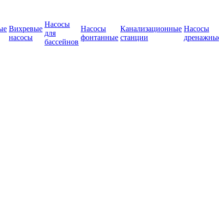
Насосы
ые
Вихревые
Насосы
Канализационные
Насосы
для
насосы
фонтанные
станции
дренажны
бассейнов