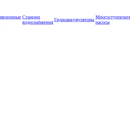
ляционные
Станции
Многоступенчат
Гидроаккумуляторы
ы
водоснабжения
насосы