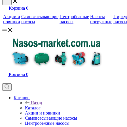
Корзина
0
Акции и
Самовсасывающие
Центробежные
Насосы
Цирку
новинки
насосы
насосы
погружные
насос
Корзина
0
Каталог
Назад
Каталог
Акции и новинки
Самовсасывающие насосы
Центробежные насосы