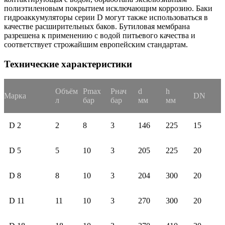
полиэтиленовым покрытием исключающим коррозию. Баки
гидроаккумуляторы серии D могут также использоваться в
качестве расширительных баков. Бутиловая мембрана
разрешена к применению с водой питьевого качества и
соответствует строжайшим европейским стандартам.
Технические характеристики
Объём
Pmax
Pнач
d
h
Марка
DN
л
бар
бар
мм
мм
D 2
2
8
3
146
225
15
D 5
5
10
3
205
225
20
D 8
8
10
3
204
300
20
D 11
11
10
3
270
300
20