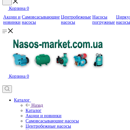
Корзина
0
Акции и
Самовсасывающие
Центробежные
Насосы
Цирку
новинки
насосы
насосы
погружные
насос
Корзина
0
Каталог
Назад
Каталог
Акции и новинки
Самовсасывающие насосы
Центробежные насосы